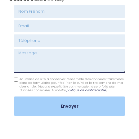
Nom Prénom
Email
Téléphone
Message
J'autorise ce site à conserver l'ensemble des données transmises
dans ce formulaire pour faciliter le suivi et le traitement de ma
demande.
(Aucune exploitation commerciale ne sera faite des
données conservées. Voir notre
politique de confidentialité
)