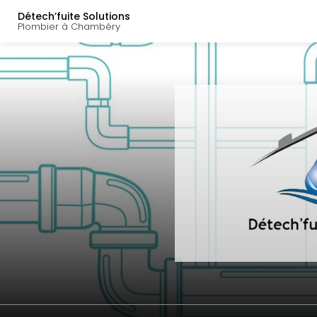
Navigation principal
Aller
Détech’fuite Solutions
au
Plombier à Chambéry
contenu
principal