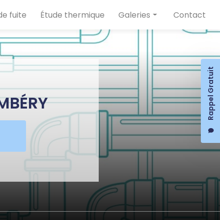
e fuite
Étude thermique
Galeries
Contact
Plomberie
Chauffage
Rappel Gratuit
Détection de fuite
Étude thermique
AMBÉRY