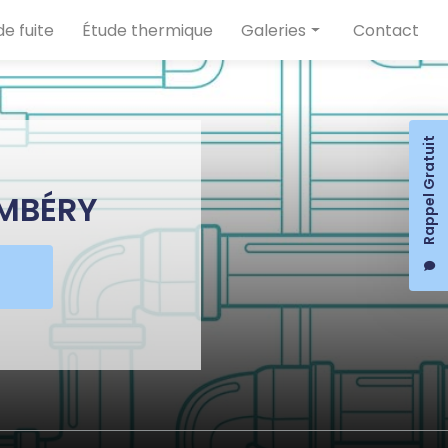
e fuite
Étude thermique
Galeries
Contact
Plomberie
Chauffage
Rappel Gratuit
Détection de fuite
Étude thermique
AMBÉRY