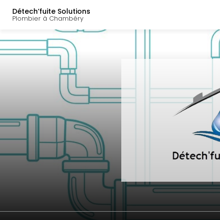
Navigation principal
Aller
Détech’fuite Solutions
au
Plombier à Chambéry
contenu
principal