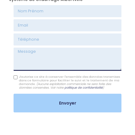
Nom Prénom
Email
Téléphone
Message
J'autorise ce site à conserver l'ensemble des données transmises
dans ce formulaire pour faciliter le suivi et le traitement de ma
demande.
(Aucune exploitation commerciale ne sera faite des
données conservées. Voir notre
politique de confidentialité
)