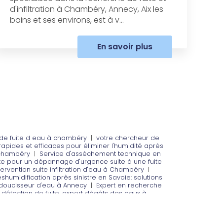
d'infiltration à Chambéry, Annecy, Aix les
bains et ses environs, est à v...
En savoir plus
de fuite d eau à chambéry
|
votre chercheur de
apides et efficaces pour éliminer l'humidité après
 chambéry
|
Service d'assèchement technique en
te pour un dépannage d'urgence suite à une fuite
ervention suite infiltration d'eau à Chambéry
|
shumidification après sinistre en Savoie: solutions
adoucisseur d'eau à Annecy
|
Expert en recherche
 détection de fuite, expert dégâts des eaux à
l à Annecy
|
Expert en recherche de fuite non
ombier chauffagiste pour dépannage d'urgence à
te d eau par acoustique