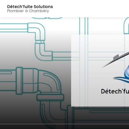
Navigation principal
Aller
Détech’fuite Solutions
au
Plombier à Chambéry
contenu
principal