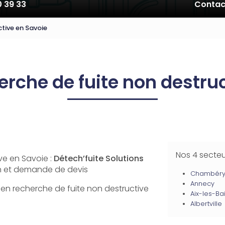
0 39 33
Contac
ctive en Savoie
erche de fuite non destru
Nos 4 secte
ve en Savoie :
Détech’fuite Solutions
on et demande de devis
Chambér
Annecy
t en recherche de fuite non destructive
Aix-les-Ba
Albertville