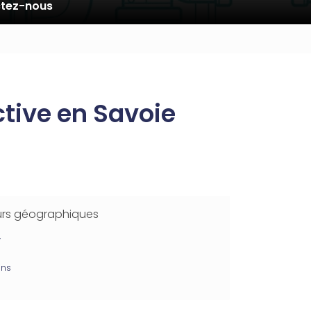
tez-nous
ctive en Savoie
urs géographiques
y
ins