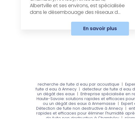
Albertville et ses environs, est spécialisée
dans le désembouage des réseaux d...
En savoir plus
recherche de fuite d eau par acoustique
|
Expe
fuite d eau à Annecy
|
detecteur de fuite d eau d
un dégât des eaux
|
Entreprise spécialisée en r
Haute-Savoie: solutions rapides et efficaces pou
ou un dégât des eaux à Annemasse
|
Expert
Détection de fuite non destructive à Annecy
|
ent
rapides et efficaces pour éliminer l'humidité apr
de fuite non destructive à Chambéry
|
plomb
Chambéry
|
Expert en recherche de fuite non
destructive à Annecy
|
recherche de fuite par 
domicile, suite à une f