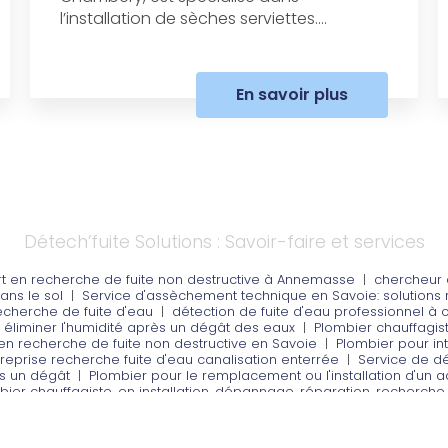
l’installation de sèches serviettes....
En savoir plus
Détech’fuite Solutions : Savoir-faire et services
rt en recherche de fuite non destructive à Annemasse
|
chercheur 
ans le sol
|
Service d'assèchement technique en Savoie: solutions r
echerche de fuite d'eau
|
détection de fuite d'eau professionnel à
r éliminer l'humidité après un dégât des eaux
|
Plombier chauffagis
 en recherche de fuite non destructive en Savoie
|
Plombier pour int
reprise recherche fuite d'eau canalisation enterrée
|
Service de dé
ès un dégât
|
Plombier pour le remplacement ou l'installation d'un 
ier chauffagiste, en installation, dépannage, réparation, recherche,
 destructive à Aix les bains
|
détection de fuite d'eau professionne
gaz traceur à Chambéry
|
société de recherche de fuite d'eau
|
Pl
uite à Chambéry, Annecy, Aix les bains, Albertville
|
détection de fui