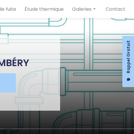
e fuite
Étude thermique
Galeries
Contact
Plomberie
Chauffage
Rappel Gratuit
Détection de fuite
Étude thermique
AMBÉRY